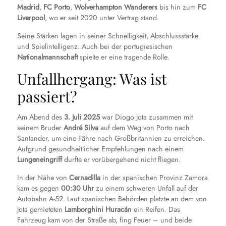
Madrid
,
FC Porto
,
Wolverhampton Wanderers
bis hin zum
FC
Liverpool
, wo er seit 2020 unter Vertrag stand.
Seine Stärken lagen in seiner Schnelligkeit, Abschlussstärke
und Spielintelligenz. Auch bei der portugiesischen
Nationalmannschaft
spielte er eine tragende Rolle.
Unfallhergang: Was ist
passiert?
Am Abend des
3. Juli 2025
war Diogo Jota zusammen mit
seinem Bruder
André Silva
auf dem Weg von Porto nach
Santander, um eine Fähre nach Großbritannien zu erreichen.
Aufgrund gesundheitlicher Empfehlungen nach einem
Lungeneingriff
durfte er vorübergehend nicht fliegen.
In der Nähe von
Cernadilla
in der spanischen Provinz Zamora
kam es gegen
00:30 Uhr
zu einem schweren Unfall auf der
Autobahn A-52. Laut spanischen Behörden platzte an dem von
Jota gemieteten
Lamborghini Huracán
ein Reifen. Das
Fahrzeug kam von der Straße ab, fing Feuer – und beide