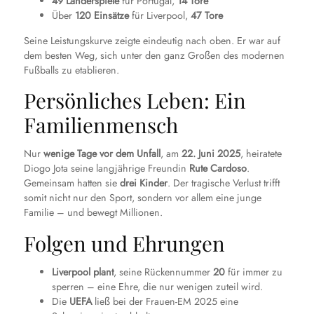
49 Länderspiele
für Portugal,
14 Tore
Über
120 Einsätze
für Liverpool,
47 Tore
Seine Leistungskurve zeigte eindeutig nach oben. Er war auf
dem besten Weg, sich unter den ganz Großen des modernen
Fußballs zu etablieren.
Persönliches Leben: Ein
Familienmensch
Nur
wenige Tage vor dem Unfall
, am
22. Juni 2025
, heiratete
Diogo Jota seine langjährige Freundin
Rute Cardoso
.
Gemeinsam hatten sie
drei Kinder
. Der tragische Verlust trifft
somit nicht nur den Sport, sondern vor allem eine junge
Familie – und bewegt Millionen.
Folgen und Ehrungen
Liverpool plant
, seine Rückennummer
20
für immer zu
sperren – eine Ehre, die nur wenigen zuteil wird.
Die
UEFA
ließ bei der Frauen-EM 2025 eine