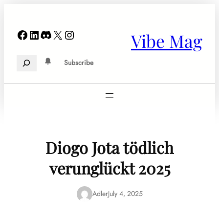
Skip
to
content
Facebook
LinkedIn
Discord
X
Instagram
Vibe Mag
Search
Subscribe
Diogo Jota tödlich
verunglückt 2025
Adler
July 4, 2025